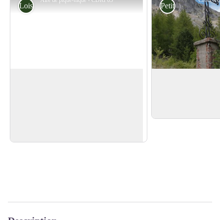
Loisirs
Petit patrimoine
Aire de pique-nique
Croix de Vallier
Située juste sous le Rocher la Baume,
Ne manquez pas la C
profitez de cette très agréable aire de
chemin, juste avant d
Voir l'image en plein écran
pique-nique (table et poubelle à
disposition).