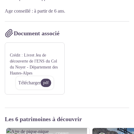
Age conseillé : à partir de 6 ans.
Document associé
Crédit :
Livret Jeu de
découverte de l'ENS du Col
du Noyer - Département des
Hautes-Alpes
Télécharger
pdf
Les 6 patrimoines à découvrir
Aire de pique-nique - CDRP05
Croix -