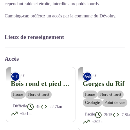
cependant raide et étroite, interdite aux poids lourds.
Camping-car, préférez un accès par la commune du Dévoluy.
Lieux de renseignement
Accès
En direction de Pra Loubière - D.Desbenoit/CCBD
Lucien.Mariotte
Dévoluy
Dévoluy
VTT
Pédestre
Bois rond et pied de Faraut (VTT n°15 Noir)
Gorges du Rif
Faune
Flore et forêt
Faune
Flore et forêt
Géologie
Point de vue
Difficile
4h
22,7km
+951m
Facile
2h15
7,8k
+302m