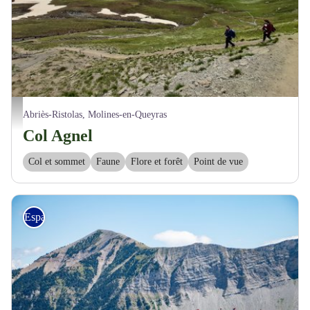
Paysage du col Agnel - Stephanie_CACHINERO
Abriès-Ristolas, Molines-en-Queyras
Col Agnel
Col et sommet
Faune
Flore et forêt
Point de vue
Espaces naturels sensibles