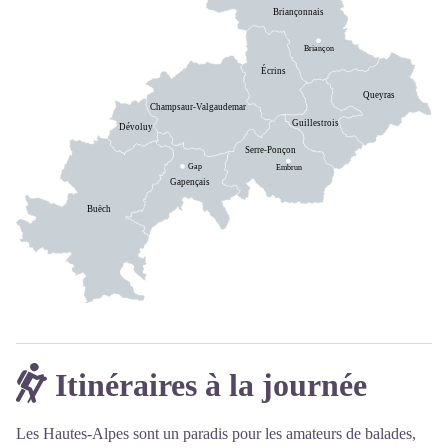
Briançonnais
Briançon
Écrins
Queyras
Champsaur-Valgaudemar
Guillestrois
Dévoluy
Serre-Ponçon
Gap
Embrun
Gapençais
Buëch
Itinéraires à la journée
Les Hautes-Alpes sont un paradis pour les amateurs de balades,