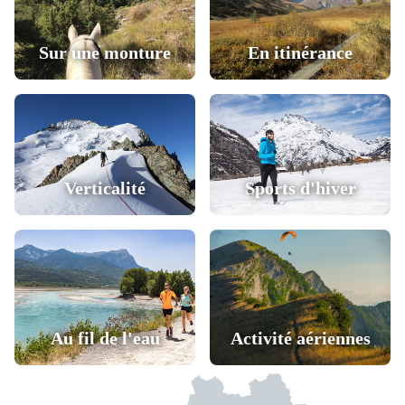
Sur une monture
En itinérance
Verticalité
Sports d'hiver
Au fil de l'eau
Activité aériennes