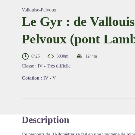
Vallouise-Pelvoux
Le Gyr : de Vallouis
Pelvoux (pont Lamb
Voir l'
0h25
3030m
1244
m
Classe
:
IV - Très difficile
Cotation :
IV - V
Description
Ce parcours de 3 kilomètres se fait en une vingtaine de minu