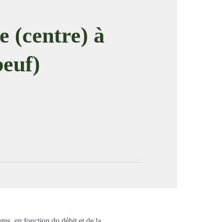
e (centre) à
euf)
image en plein écran
tes, en fonction du débit et de la