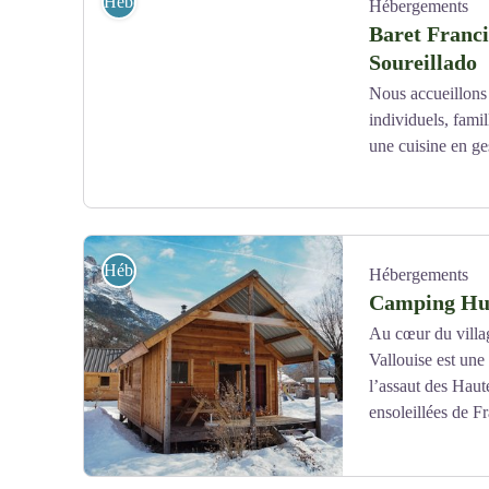
Hébergements
Hébergements
Baret Francis
Soureillado
Nous accueillons 
individuels, famil
une cuisine en ges
Photo 5
Hébergements
Hébergements
Camping Hut
Au cœur du villa
Vallouise est une 
l’assaut des Haut
ensoleillées de F