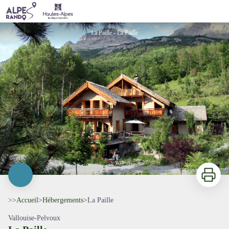
La Paille
La Paille - La Paille
Imprimer
>>
Accueil
>
Hébergements
>
La Paille
Vallouise-Pelvoux