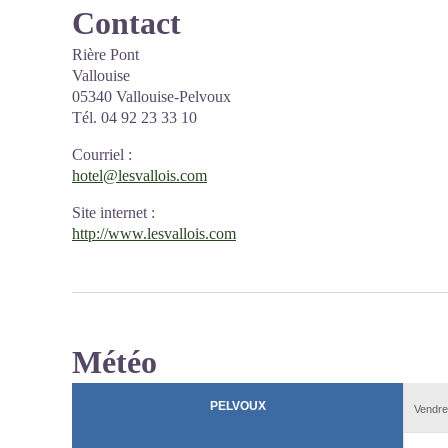
Contact
Rière Pont
Vallouise
05340 Vallouise-Pelvoux
Tél. 04 92 23 33 10
Courriel
:
hotel@lesvallois.com
Site internet
:
http://www.lesvallois.com
Météo