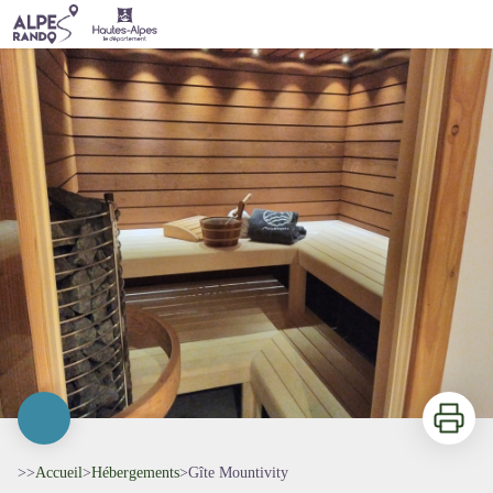
Gîte Mountivity
Imprimer
>>
Accueil
>
Hébergements
>
Gîte Mountivity