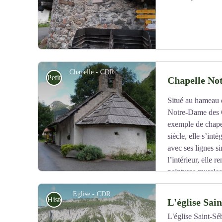
Chapelle - CDRP05
Petit patrimoine
Chapelle No
Situé au hameau 
Voir l'image en plein écran
Notre-Dame des Gr
exemple de chape
siècle, elle s’int
avec ses lignes s
l’intérieur, elle
peintures murales
siècle.
Eglise - CDRP05
Source :
http://itinerance-alpine.fr
Histoire
L'église Sai
L'église Saint-Sé