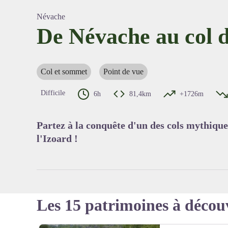
Névache
De Névache au col d
Voir l'
Col et sommet
Point de vue
Difficile
6h
81,4km
+1726m
Partez à la conquête d'un des cols mythique
l'Izoard !
Les 15 patrimoines à décou