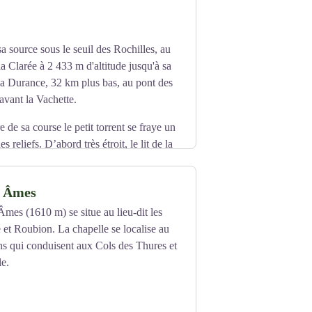
a source sous le seuil des Rochilles, au
la Clarée à 2 433 m d'altitude jusqu'à sa
la Durance, 32 km plus bas, au pont des
vant la Vachette.
 de sa course le petit torrent se fraye un
s reliefs. D’abord très étroit, le lit de la
ent mouvements d’eau, tourbillons,
ve à Fontcouverte (6 km après Névache).
s Âmes
ux sans pareil est le paradis des pêcheurs.
mes (1610 m) se situe au lieu-dit les
 les plus captivantes qui soient. Beaucoup
 et Roubion. La chapelle se localise au
ns qui conduisent aux Cols des Thures et
le.