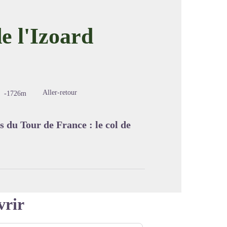
e l'Izoard
image en plein écran
Aller-retour
-1726m
s du Tour de France : le col de
vrir