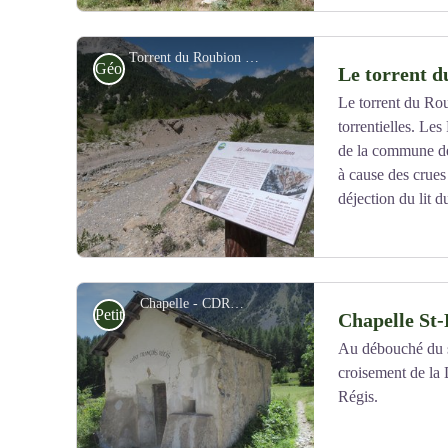
Torrent du Roubion - CDRP05
Géologie
Le torrent 
Le torrent du Rou
torrentielles. Le
Voir l'image en plein écran
de la commune d
à cause des crues 
déjection du lit d
Chapelle - CDRP05
Petit patrimoine
Chapelle St-
Au débouché du se
croisement de la 
Voir l'image en plein écran
Régis.