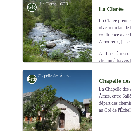
La Clarée - CDRP05
Géologie
La Clarée
La Clarée prend s
niveau du lac de 
confluence avec 
Amoureux, juste a
Au fur et à mesure
chemin à travers le
future rivière s’élargit. Les dépressions du lit provoqu
rapides et cascades dont la plus emblématique se trou
Chapelle des Âmes - CDRP05
Petit patrimoine
Chapelle de
Repaires des truites fario, cette rivière d’argent, aux ea
La Chapelle des Â
Elle figure parmi les rivières les plus poissonneuses et
Âmes, entre Sallé
Voir l'image en plein écran
la classe comme « La » rivière des Hautes-Alpes.
départ des chemi
Source
:
www.nevache-tourisme.fr
au Col de l'Échel