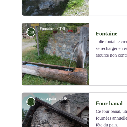
Fontaine - CDRP05
Eau
Fontaine
Jolie fontaine cr
se recharger en e
Voir l'image en plein écran
(source non contr
Four à pain - CDRP05
Petit patrimoine
Four banal
Ce four banal, ut
fournées annuelles
Voir l'image en plein écran
fête du pain.