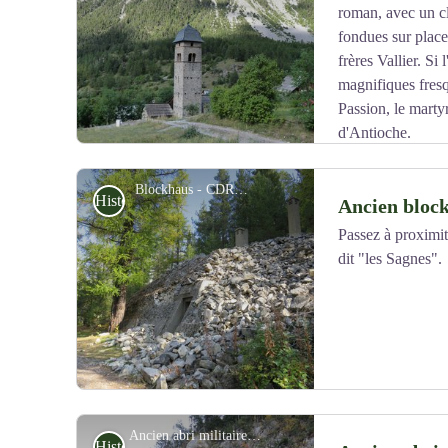
roman, avec un c
Voir l'image en plein écran
fondues sur place
frères Vallier. Si 
magnifiques fresq
Passion, le marty
d'Antioche.
Blockhaus - CDRP05
Histoire
Ancien bloc
Passez à proximité
dit "les Sagnes".
Voir l'image en plein écran
Ancien abri militaire - CDRP05
Histoire