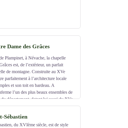
tre Dame des Grâces
de Plampinet, à Névache, la chapelle
âces est, de l’extérieur, un parfait
lle de montagne. Construite au XVe
ègre parfaitement à l’architecture locale
imples et son toit en bardeau. A
 renferme l’un des plus beaux ensembles de
 du département, datant lui aussi du XVe
nt-Sébastien
bastien, du XVIème siècle, est de style