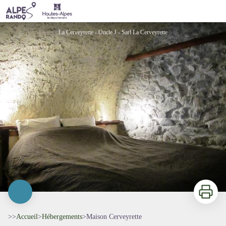
Maison Cerveyrette
La Cerveyrette - Oncle J - Sarl La Cerveyrette
Imprimer
>>
Accueil
>
Hébergements
>
Maison Cerveyrette