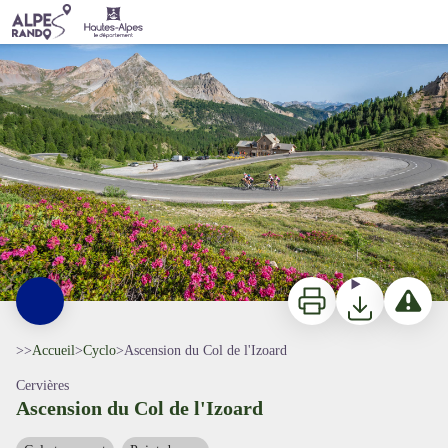
Ascension du Col de l'Izoard
Col de l'Izoard - Cyclotourisme - ©️Alpes Photographies
Imprimer
Télécharger
Signaler 
>>
Accueil
>
Cyclo
>
Ascension du Col de l'Izoard
Cervières
Ascension du Col de l'Izoard