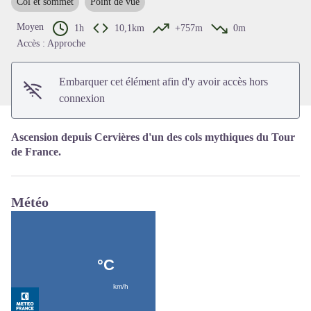
Col et sommet
Point de vue
Voir l'image en plein écran
Moyen
1h
10,1km
+757m
0m
Accès : Approche
Embarquer cet élément afin d'y avoir accès hors
connexion
Ascension depuis Cervières d'un des cols mythiques du Tour
de France.
Météo