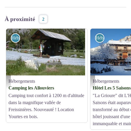
À proximité
2
Hébergements
Hébergements
Hébergements
Hébergements
Visuel Eté
hiver 2019/2020 - Les 5 Sa
Camping les Allouviers
Hôtel Les 5 Saisons
Camping tout confort à 1200 m d'altitude
"La Grioure" dit L'
dans la magnifique vallée de
Saisons était aupara
Freissinières. Nouveauté ! Location
transformé au début
Yourtes en bois.
hôtel jouissant d'une
immanquable et main