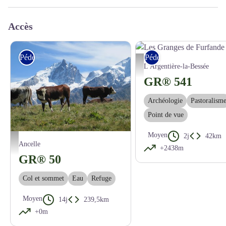
Accès
Pédestre
Pédestre
Les Granges de Furfande - CDRP0
L'Argentière-la-Bessée
GR® 541
Archéologie
Pastoralism
Point de vue
Moyen
2j
42km
Vue epoustouflante sur les glaciers - CDRP 05
Ancelle
+2438m
GR® 50
Col et sommet
Eau
Refuge
Moyen
14j
239,5km
+0m