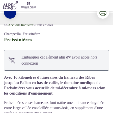
Freissinières
Panorama sur la plaine de Freissinières depuis l'itinéraire vers la Tête des Raisins - Thibaut Blais
Imprimer
Voir l'image en plein écran
>>
Accueil
>
Raquette
>
Freissinières
Champcella, Freissinières
Freissinières
Embarquer cet élément afin d'y avoir accès hors
connexion
Avec 16 kilomètres d'itinéraires du hameau des Ribes
jusqu'au Pallon en bas de vallée, le domaine nordique de
Freissinières vous accueille de mi-décembre à mi-mars selon
les conditions d'enneigement.
Freissinières et ses hameaux font naître une ambiance singulière
entre large vallée ensoleillée et sous-bois, en supplément d'une