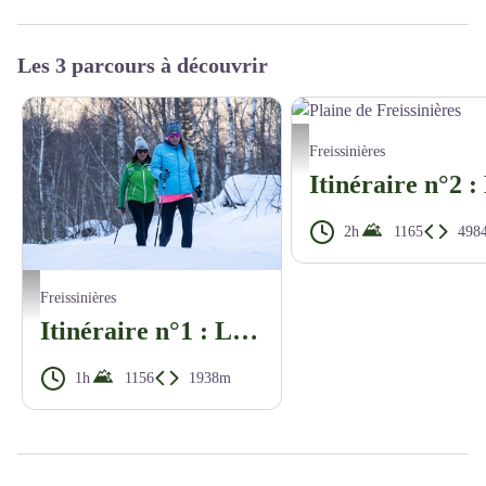
Les 3 parcours à découvrir
Plaine de Freissinières - Pierre Nos
Freissinières
2h
1165
498
Randonnée aux Allouviers - Rogier van Rijn
Freissinières
Itinéraire n°1 : Les Allouviers
1h
1156
1938m