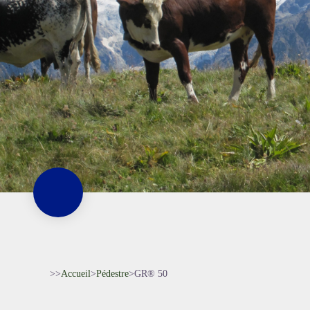
>>
Accueil
>
Pédestre
>
GR® 50