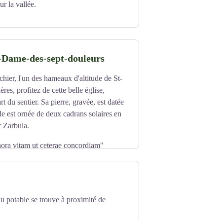
ur la vallée.
nnais vécurent longtemps de manière
e du chemin de fer à Savines en 1883, on
ais c’est aussi le début de l’exode rural
e 1014 habitants en 1846, Réallon n’en
en 1980. C’est grâce à l’activité
e-Dame-des-sept-douleurs
rsion heureuse de sa tendance
ier, l'un des hameaux d'altitude de St-
85 a permis l’afflux de nouveaux
es, profitez de cette belle église,
on a bénéficié de la dernière autorisation
rt du sentier. Sa pierre, gravée, est datée
.
e est ornée de deux cadrans solaires en
isme du Savinois Serre-Ponçon
ar Zarbula.
hora vitam ut ceterae concordiam"
 concorde"
u potable se trouve à proximité de