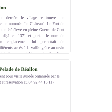
lon
on derrière le village se trouve une
cienne nommée "le Château". Le Fort de
oute été élevé en pleine Guerre de Cent
ait déjà en 1371 et portait le nom de
Son emplacement lui permettait de
férents accès à la vallée grâce au ravin
t de l'enceinte et à la construction d'une
t composé d'un donjon dont les étages sont
 premier étage. De cette tour partait une
 Pelade de Réallon
érieure, car aucune liaison n'existe à la
t pour visite guidée organisée par le
de refuge pour abriter les populations
 et réservation au 04.92.44.15.11).
einte était cantonnée par une tour semi
erte vers l'intérieur. A l'initiative de la
la Gorge », fut complètement restaurée en