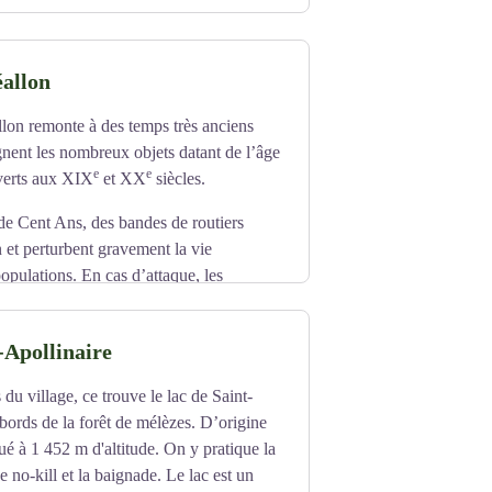
p://www.alpes-guide.com/
éallon
llon remonte à des temps très anciens
ent les nombreux objets datant de l’âge
e
e
verts aux XIX
et XX
siècles.
de Cent Ans, des bandes de routiers
 et perturbent gravement la vie
opulations. En cas d’attaque, les
ui domine le village.
ge de Réallon devient une commune
-Apollinaire
 siècle, le mode de vie des habitants de
 du village, ce trouve le lac de Saint-
bords de la forêt de mélèzes. D’origine
situé à 1 452 m d'altitude. On y pratique la
 no-kill et la baignade. Le lac est un
nt une économie de subsistance basée sur