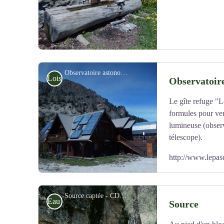
Observatoire astonomique - CDRP05
Loisirs
Observatoir
Le gîte refuge "
Voir l'image en plein écran
formules pour veni
lumineuse (observ
télescope).
http://www.lepa
Source captée - CDRP05
Eau
Source