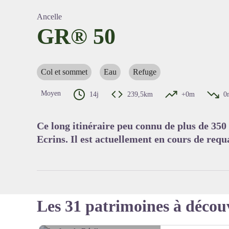
Ancelle
GR® 50
Voir l'
Col et sommet
Eau
Refuge
Moyen
14j
239,5km
+0m
0
Ce long itinéraire peu connu de plus de 350 
Ecrins. Il est actuellement en cours de requa
Les 31 patrimoines à décou