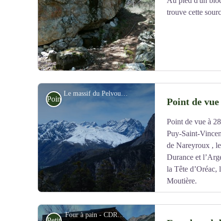
Au pied d'un bloc
Voir l'image en plein écran
trouve cette sour
Le massif du Pelvoux - CDRP05
Point de vue
Point de vue
Point de vue à 28
Voir l'image en plein écran
Puy-Saint-Vincent
de Nareyroux , le
Durance et l’Arge
la Tête d’Oréac, 
Moutière.
Accès hors GR, à 75 m du sentier (altitude 1629 m).
Four à pain - CDRP05
Petit patrimoine