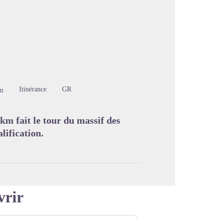
image en plein écran
Itinérance
GR
m
km fait le tour du massif des
lification.
vrir