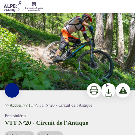
VTT N°20 - Circuit de l'Antique
Single de l'Antique - rogiervanrijn
Imprimer
Télécharger
Signaler 
>>
Accueil
>
VTT
>
VTT N°20 - Circuit de l'Antique
Freissinières
VTT N°20 - Circuit de l'Antique