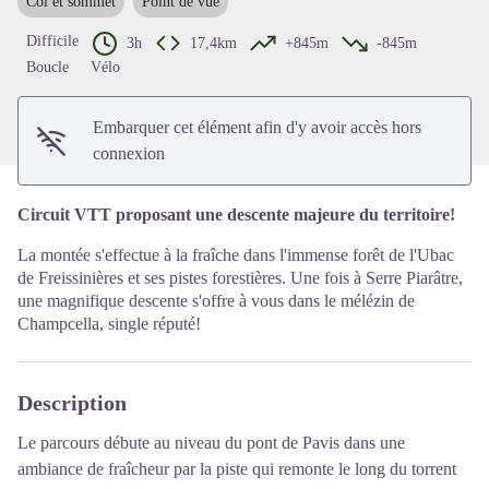
Col et sommet
Point de vue
Voir l'image en plein écran
Difficile
3h
17,4km
+845m
-845m
Boucle
Vélo
Embarquer cet élément afin d'y avoir accès hors
connexion
Circuit VTT proposant une descente majeure du territoire!
La montée s'effectue à la fraîche dans l'immense forêt de l'Ubac
de Freissinières et ses pistes forestières. Une fois à Serre Piarâtre,
une magnifique descente s'offre à vous dans le mélézin de
Champcella, single réputé!
Description
Le parcours débute au niveau du pont de Pavis dans une
ambiance de fraîcheur par la piste qui remonte le long du torrent