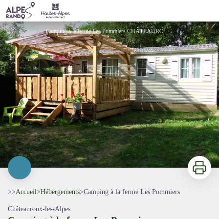
Camping à la ferme Les Pommiers
Camping à la ferme Les Pommiers CHÂTEAUROUX-LES-ALPES - Camping à la ferme Les Pommiers
Imprimer
>>
Accueil
>
Hébergements
>
Camping à la ferme Les Pommiers
Châteauroux-les-Alpes