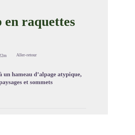
p en raquettes
image en plein écran
Aller-retour
22m
 à un hameau d’alpage atypique,
s paysages et sommets