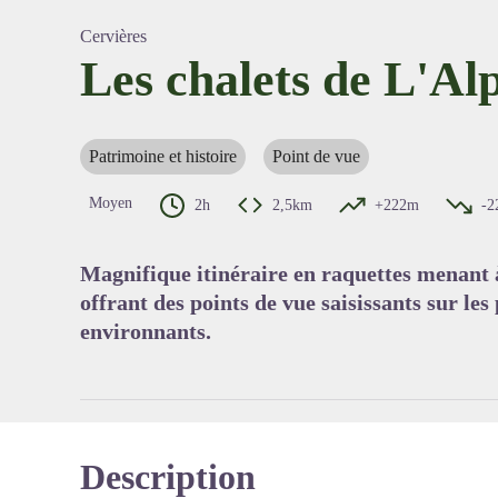
Cervières
Les chalets de L'Al
Voir l'
Patrimoine et histoire
Point de vue
Moyen
2h
2,5km
+222m
-2
Magnifique itinéraire en raquettes menant
offrant des points de vue saisissants sur le
environnants.
Description