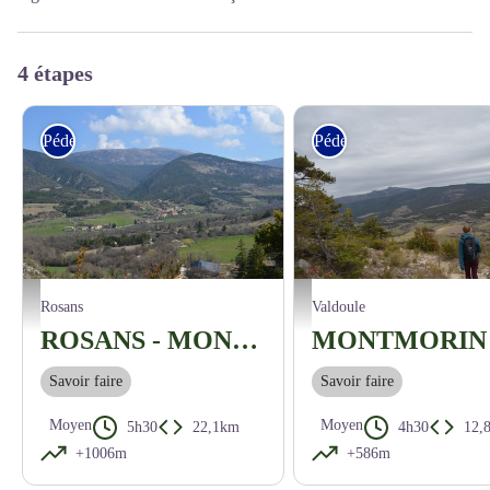
4 étapes
Pédestre
Pédestre
Montmorin - ©Pauline Amberg - PNR des Baronnies Provençales
La vallée de l'Oule - Pauline Ambe
Rosans
Valdoule
ROSANS - MONTMORIN - De Rosans à la vallée de l'Oule, entre artisanat et paysages - JOUR 1
Savoir faire
Savoir faire
Moyen
Moyen
5h30
22,1km
4h30
12,
+1006m
+586m