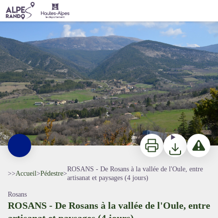
ROSANS - De Rosans à la vallée de l'Oule, entre artisanat et paysages (4 jours)
Village de Montmorin - ©Pauline Amberg - PNR des Baronnies Provençales
Imprimer
Télécharger
Signaler 
ROSANS - De Rosans à la vallée de l'Oule, entre
>>
Accueil
>
Pédestre
>
artisanat et paysages (4 jours)
Rosans
ROSANS - De Rosans à la vallée de l'Oule, entre
artisanat et paysages (4 jours)