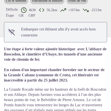
Col et sommet
Patrimoine et histoire
Point de vue
Voir l'image en plein écran
Difficile
4h30
56,2km
+1674m
-2213m
Étape
GR
GRP
Embarquer cet élément afin d'y avoir accès hors
connexion
Une étape à forte valeur ajoutée historique avec L’abbaye de
Boscodon, le cimetière d’Ubaye, les tunnels d’une ancienne
voie de chemin de fer.
En raison d'un important chantier forestier sur le secteur de
la Grande Cabane (commune de Crots), cet itinéraire est
inaccessible à partir du 25 juillet 2023.
La Grande Rocade mène sur les hauteurs de la forêt de Boscodon
et son Abbaye. Depuis Savines vous accèderez à l’un des plus
beaux points de vue, le Belvédère de Pierre Arnoux. Le col de
Pontis franchi vous retrouverez les berges du Lac et traverserez
des ouvrages d’art réalisés mais jamais utilisés par les trains.