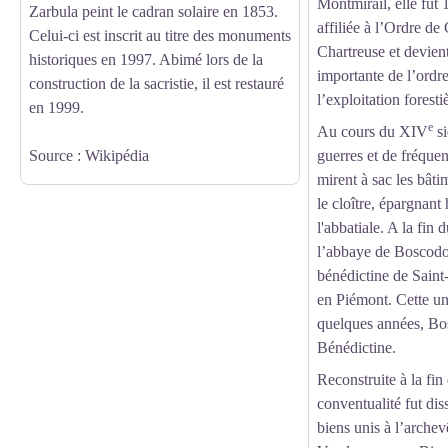
Montmirail, elle fut 
Zarbula peint le cadran solaire en 1853.
affiliée à l’Ordre de
Celui-ci est inscrit au titre des monuments
Chartreuse et devient
historiques en 1997. Abimé lors de la
importante de l’ordre
construction de la sacristie, il est restauré
l’exploitation foresti
en 1999.
e
Au cours du XIV
si
Source : Wikipédia
guerres et de fréquen
mirent à sac les bât
le cloître, épargnan
l'abbatiale. A la fin
l’abbaye de Boscodon
bénédictine de Saint
en Piémont. Cette u
quelques années, Bo
Bénédictine.
Reconstruite à la fi
conventualité fut dis
biens unis à l’arch