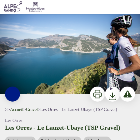
Les Orres - Le Lauzet-Ubaye (TSP Gravel)
Kinaphoto
Imprimer
Télécharger
Signaler 
>>
Accueil
>
Gravel
>
Les Orres - Le Lauzet-Ubaye (TSP Gravel)
Les Orres
Les Orres - Le Lauzet-Ubaye (TSP Gravel)