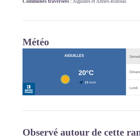
Communes traversées
:
Aiguilles et Abriès-Ristolas
Météo
Observé autour de cette ra