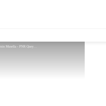
La vallée du Guil depuis la montée - Benjamin Musella - PNR Queyras