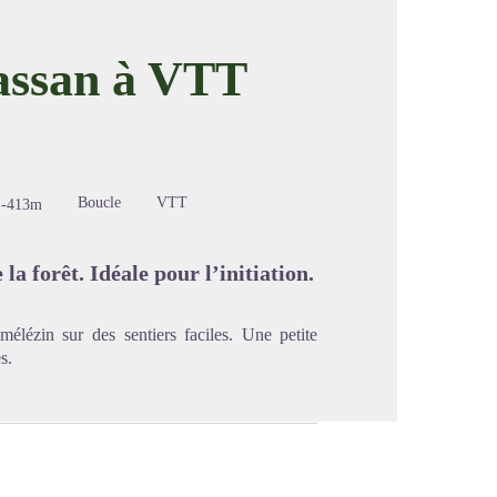
ssan à VTT
image en plein écran
Boucle
VTT
-413m
la forêt. Idéale pour l’initiation.
mélézin sur des sentiers faciles. Une petite
s.