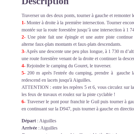
Description
Traverser un des deux ponts, tourner à gauche et remonter le 
1-
Monter à droite à la première intersection. Tourner encor
montée sur la route forestière jusqu’à une intersection à 1 7
2-
Une piste fait une épingle et une autre piste continue 
alterne faux-plats montants et faux-plats descendants.
3-
Après une descente une peu plus longue, à 1 730 m d’alti
une route forestière venant de la droite et continuer la desce
4-
Rejoindre le camping du Gouret, le traverser.
5-
200 m après l'entrée du camping, prendre à gauche la 
redescend en lacets jusqu'à Aiguilles.
ATTENTION : entre les repères 5 et 6, vous circulez sur la 
les feux de travaux et roulez sur la piste cyclable !
6-
Traverser le pont pour franchir le Guil puis tourner à ga
en continuant sur la D947, puis tourner à gauche en directio
Départ
:
Aiguilles
Arrivée
:
Aiguilles