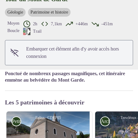
Géologie
Patrimoine et histoire
Voir l'image en plein écran
Moyen
2h
7,1km
+446m
-451m
Boucle
Trail
Embarquer cet élément afin d'y avoir accès hors
connexion
Ponctué de nombreux passages magnifiques, cet itinéraire
emmène au belvédère du Mont Garde.
Les 5 patrimoines à découvrir
Eglise - CDRP05
Trescléoux
Petit patrimoine
Architecture