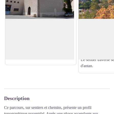
Eglise Sainte-Agathe
Trescléoux
Sur la place centrale de Trescléoux se
Ce petit village à l'ar
trouve l'église Sainte-Agathe datant du
conservatrice se trou
Voir l'image en plein écran
XIXe siècle.
la Blaisance, afflue
A l'angle de l'église se trouve un
Il est adossé à la c
calvaire.
Le sentier traverse s
d'antan.
Description
Ce parcours, sur sentiers et chemins, présente un profil
topographique pyramidal. Après une phase ascendante aux