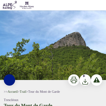
Tour du Mont de Garde
Vue sur le Mont Garde - CCSB
Imprimer
Télécharger
Signaler 
>>
Accueil
>
Trail
>
Tour du Mont de Garde
Trescléoux
Tour du Mont de Garde