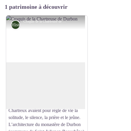
1 patrimoine à découvrir
Croquis de la Chartreuse de Durbon
Histoire
Ancienne Chartreuse de Durbon
L’établissement monastique, fondé en
1116 dans les montagnes du Bochaine et
Voir l'image en plein écran
qui y demeure jusqu’à la Révolution
française, a joué un grand rôle dans
l’histoire de notre territoire. Les
Chartreux avaient pour règle de vie la
solitude, le silence, la prière et le jeûne.
L’architecture du monastère de Durbon