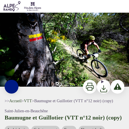
Baumugne et Guillotier (VTT n°12 noir) (copy)
VTT Buëch - Rémi Fabregue/Raid VTT CDS
Imprimer
Télécharger
Signaler 
>>
Accueil
>
VTT
>
Baumugne et Guillotier (VTT n°12 noir) (copy)
Saint-Julien-en-Beauchêne
Baumugne et Guillotier (VTT n°12 noir) (copy)