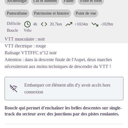
Archéologie
Col et sommet
Faune
Flore et forêt
Voir l'image en plein écran
Pastoralisme
Patrimoine et histoire
Point de vue
Difficile
4h
20,7km
+1024m
-1028m
Boucle
Vélo
VTT musculaire : noir
VTT électrique : rouge
Balisage VTTFFC n°12 noir
Attention : dans la descente finale de l'Aupet, deux marches
nécessiteront aux moins techniques de descendre du VTT !
Embarquer cet élément afin d'y avoir accès hors
connexion
Boucle qui permet d'enchaîner les belles descentes sur single-
track du secteur avec des jonctions par des pistes roulantes.