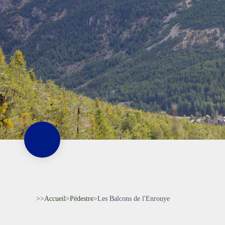
>>
Accueil
>
Pédestre
>
Les Balcons de l'Enrouye