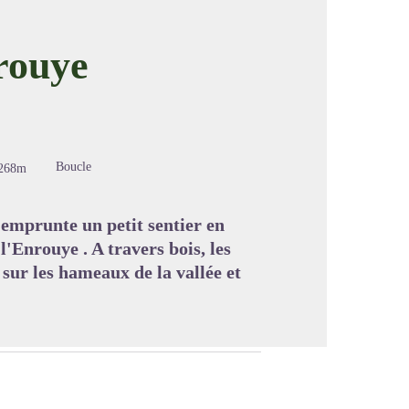
rouye
image en plein écran
Boucle
268m
 emprunte un petit sentier en
l'Enrouye . A travers bois, les
sur les hameaux de la vallée et