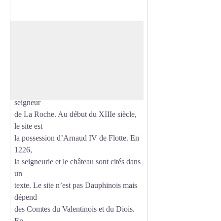
Château de la Roche des Arnauds
En 1017, sur la colline, au-dessus d’une
petite
Voir l'image en plein écran
église, est aménagée une tour protégée
par un
rempart. En 1188, Arnaud III Flotte est
seigneur
de La Roche. Au début du XIIIe siècle,
le site est
la possession d’Arnaud IV de Flotte. En
1226,
la seigneurie et le château sont cités dans
un
texte. Le site n’est pas Dauphinois mais
dépend
des Comtes du Valentinois et du Diois.
En