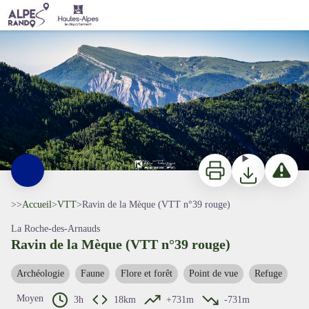
Ravin de la Mèque (VTT n°39 rouge)
Vue sur Céüse depuis la forêt de Matacharre - R.Fabregue - Raid VTT CDS
Imprimer
Télécharger
Signaler 
>>
Accueil
>
VTT
>
Ravin de la Mèque (VTT n°39 rouge)
La Roche-des-Arnauds
Ravin de la Mèque (VTT n°39 rouge)
Voir l'image en plein écran
Archéologie
Faune
Flore et forêt
Point de vue
Refuge
Moyen
3h
18km
+731m
-731m