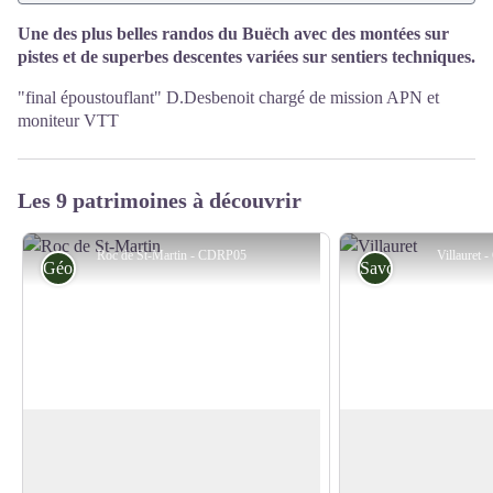
Une des plus belles randos du Buëch avec des montées sur
pistes et de superbes descentes variées sur sentiers techniques.
"final époustouflant" D.Desbenoit chargé de mission APN et
moniteur VTT
Les 9 patrimoines à découvrir
Roc de St-Martin - CDRP05
Villauret
Géologie
Savoir-faire
Roc de St-Martin
Villauret
Appréciez les escarpements rocheux et le
Petit hameau de cara
piton dressé du roc de Saint-Martin qui
alpages comportant d