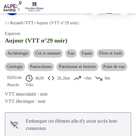
Aujour (VTT n°29 noir)
Imprimer
Télécharger
Signaler 
Sentier majeur sur les hauteurs du Saix - Damien Desbenoit
Voir l'image en plein écran
>>
Accueil
>
VTT
>
Aujour (VTT n°29 noir)
Esparron
Aujour (VTT n°29 noir)
Archéologie
Col et sommet
Eau
Faune
Flore et forêt
Géologie
Pastoralisme
Patrimoine et histoire
Point de vue
Difficile
4h30
26,2km
+0m
0m
Boucle
Vélo
VTT musculaire : noir
VTT électrique : noir
Embarquer cet élément afin d'y avoir accès hors
connexion