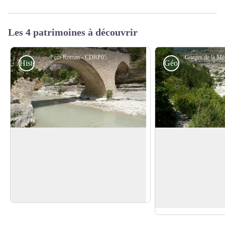
Les 4 patrimoines à découvrir
Pont Roman - CDRP05
Histoire
Géologie
Pont Roman
Gorges de la Méou
Ne manquez surtout pas ce Pont Roman
Vous êtes ici dans un
à trois arches, encore en très bon état, qui
2000, aux nombreuse
Voir l'image en plein écran
permet de traverser la Méouge. C'est le
et faunistiques. Ces 
lieu phare des Gorges de la Méouge.
calcaires offrent de
baignade (vasques, c