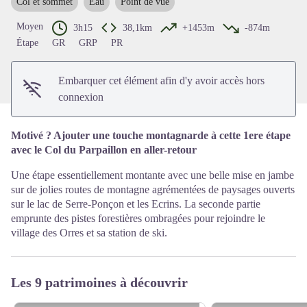
Col et sommet
Eau
Point de vue
Voir l'image en plein écran
Moyen
3h15
38,1km
+1453m
-874m
Étape
GR
GRP
PR
Embarquer cet élément afin d'y avoir accès hors
connexion
Motivé ? Ajouter une touche montagnarde à cette 1ere étape
avec le Col du Parpaillon en aller-retour
Une étape essentiellement montante avec une belle mise en jambe
sur de jolies routes de montagne agrémentées de paysages ouverts
sur le lac de Serre-Ponçon et les Ecrins. La seconde partie
emprunte des pistes forestières ombragées pour rejoindre le
village des Orres et sa station de ski.
Les 9 patrimoines à découvrir