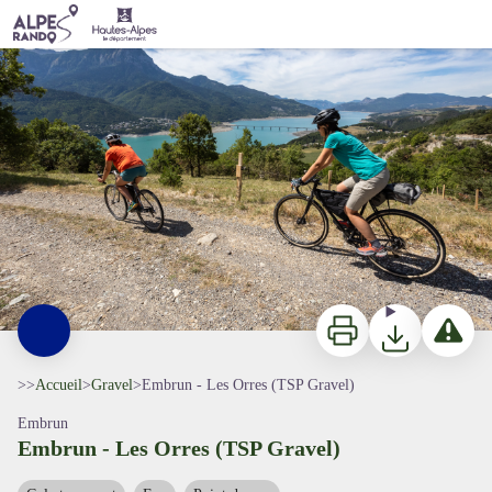
Embrun - Les Orres (TSP Gravel)
Kinaphoto
Imprimer
Télécharger
Signaler 
>>
Accueil
>
Gravel
>
Embrun - Les Orres (TSP Gravel)
Embrun
Embrun - Les Orres (TSP Gravel)