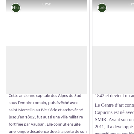
CPSP
CP
Histoire
Loisirs
Embrun
Les Capucins, centr
contemporain
Embrun doit son nom, d’origine celte, à sa
Cette ancienne chapel
position :
Ebr
pour eau et
Dunum
pour
Voir l'image en plein écran
Capucins a connu d
élévation. En effet, accrochée sur son roc, la
vicissitudes à travers
ville regarde la Durance couler à ses pieds
en 1645, elle est inv
avant de rejoindre le lac de Serre-Ponçon.
1842 et devient un a
Cette ancienne capitale des Alpes du Sud
sous l’empire romain, puis évêché avec
Le Centre d’art con
saint Marcellin au IVe siècle et archevêché
Capucins est né avec
jusqu’en 1802, fut aussi une ville militaire
SMIR. Avant son ouv
fortifiée par Vauban. Elle connut ensuite
2011, il a développé s
une longue décadence due à la perte de son
expositions et confér