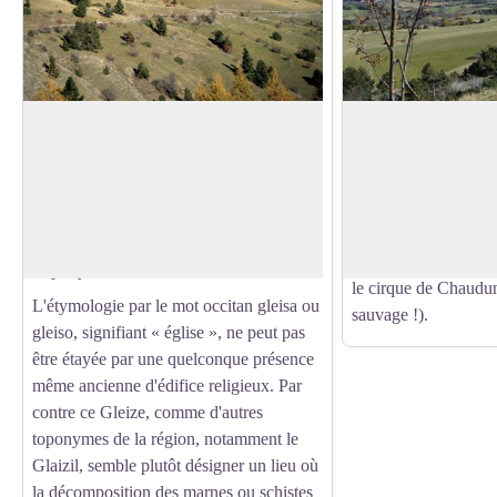
col de Gleize
Vue sur le bocage
Le col de Gleize, culminant à 1 696
Le passage au col de
mètres d'altitude, est situé dans le
détour, avec une supe
Voir l'image en plein écran
département des Hautes-Alpes, sur la
Champsaur ! Il est le
commune de Gap, proche du col Bayard.
nombreuses autres ra
à pied comme à chev
Toponymie
le cirque de Chaudun
L'étymologie par le mot occitan gleisa ou
sauvage !).
gleiso, signifiant « église », ne peut pas
être étayée par une quelconque présence
même ancienne d'édifice religieux. Par
contre ce Gleize, comme d'autres
toponymes de la région, notamment le
Glaizil, semble plutôt désigner un lieu où
la décomposition des marnes ou schistes