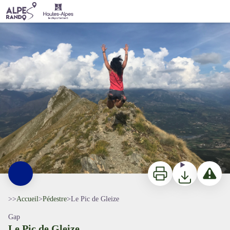
Le Pic de Gleize
OT Gap Tallard Vallées
Imprimer
Télécharger
Signaler 
>>
Accueil
>
Pédestre
>
Le Pic de Gleize
Gap
Le Pic de Gleize