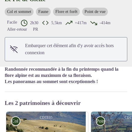
Col et sommet
Faune
Flore et forêt
Point de vue
Voir l'image en plein écran
Facile
2h30
5,5km
+417m
-414m
Aller-retour
PR
Embarquer cet élément afin d'y avoir accès hors
connexion
Randonnée recommandée à la fin du printemps quand la
flore alpine est au maximum de sa floraison.
Les panoramas au sommet sont exceptionnels !
Les 2 patrimoines à découvrir
CDTE05
CDT
Col
Point de vue