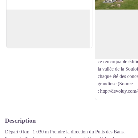
Fontaine
Eglise La Mère
Profitez de cette très belle fontaine, lieu
La chapelle des Gic
idéal pour se rafraîchir au centre de St
est l’un des monumen
Voir l'image en plein écran
Disdier.
du département. Cett
style roman en pierr
XIe siècle. Perché à
ce remarquable édifi
la vallée de la Souloi
chaque été des conce
grandiose (Source
: http://devoluy.com/
Description
Départ 0 km | 1 030 m Prendre la direction du Puits des Bans.