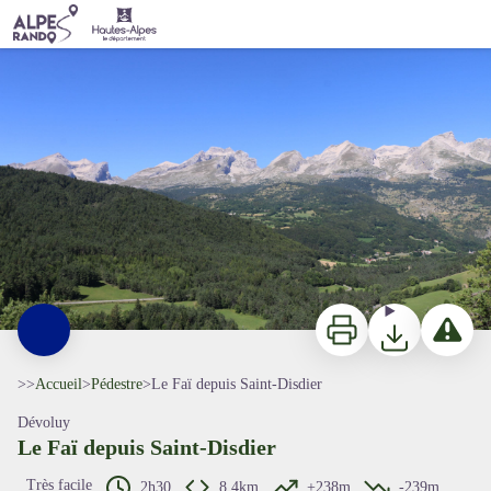
Le Faï depuis Saint-Disdier
Le Faï - Damien Desbenoit - CCBD
Imprimer
Télécharger
Signaler 
>>
Accueil
>
Pédestre
>
Le Faï depuis Saint-Disdier
Dévoluy
Le Faï depuis Saint-Disdier
Très facile
2h30
8,4km
+238m
-239m