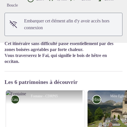
Voir l'image en plein écran
Boucle
Embarquer cet élément afin d'y avoir accès hors
connexion
Cet itinéraire sans difficulté passe essentiellement par des
zones boisées agréables par forte chaleur.
Vous traverserez le Faï, qui signifie le bois de hêtre en
occitan.
Les 6 patrimoines à découvrir
Fontaine - CDRP05
Mère Eglis
Eau
Histoire