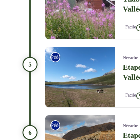
Vallé
Facile
Refuge 3 Alpini - CDRP05
Pédestre
Névache
Etape
Vallé
Facile
Arrivée au Col des Thures - CDRP05
Pédestre
Névache
Etape