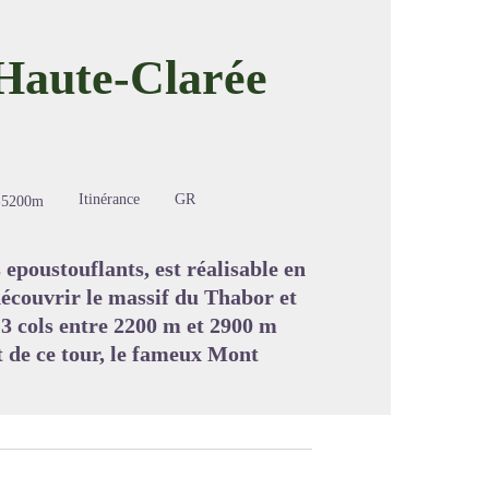
Haute-Clarée
image en plein écran
Itinérance
GR
-5200m
epoustouflants, est réalisable en
 découvrir le massif du Thabor et
 13 cols entre 2200 m et 2900 m
t de ce tour, le fameux Mont