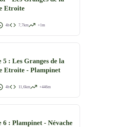
e Etroite
4h
7,7km
+1m
 5 : Les Granges de la
e Etroite - Plampinet
4h
11,6km
+446m
 6 : Plampinet - Névache