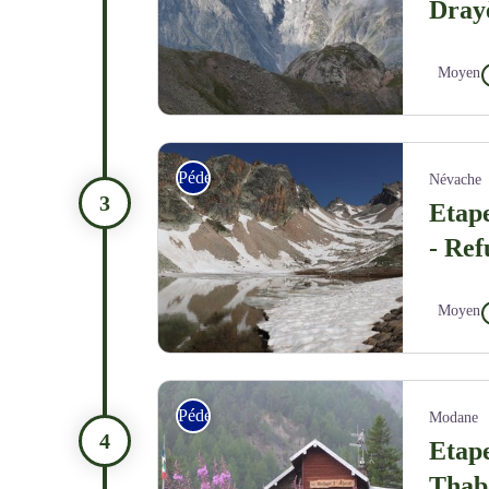
Dray
Moyen
Vue sur le Col du Lautaret et La Meije - CDRP05
Pédestre
Névache
Etape
- Re
Moyen
Le sublime lac Blanc - CDRP05
Pédestre
Modane
Etape
Thabo