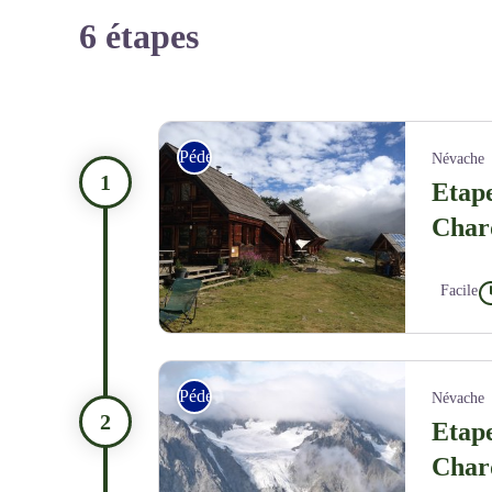
6 étapes
Pédestre
Névache
Etape
Char
Facile
Refuge du Chardonnet - CDRP05
Pédestre
Névache
Etape
Char