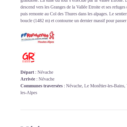
grandiose. La suite du tour s’effectue par la Vallée Etroite.
descend vers les Granges de la Vallée Etroite et ses refuge
puis remonte au Col des Thures dans les alpages. Le sentier 
boucle (1482 m) et contourne un dernier massif pour passer 
Départ
:
Névache
Arrivée
:
Névache
Communes traversées
:
Névache, Le Monêtier-les-Bains, V
les-Alpes