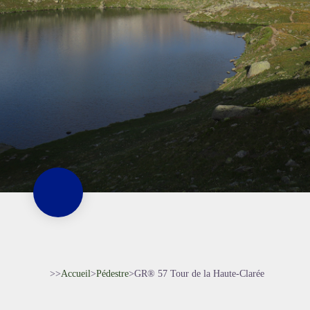
>>
Accueil
>
Pédestre
>
GR® 57 Tour de la Haute-Clarée