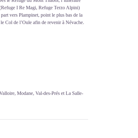
 Dès le Refuge du Mont Thabor, l’itinéraire
s (Refuge I Re Magi, Refuge Terzo Alpini)
part vers Plampinet, point le plus bas de la
le Col de l’Oule afin de revenir à Névache.
alloire, Modane, Val-des-Prés et La Salle-