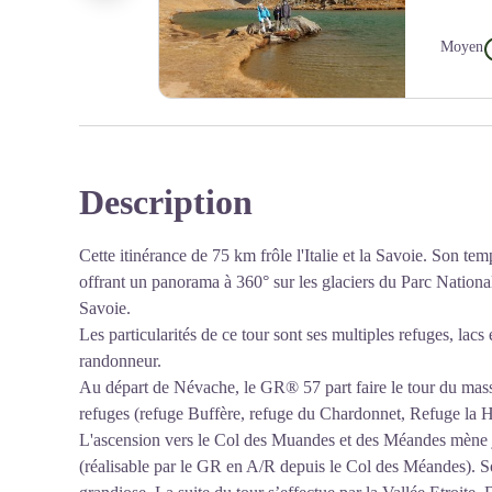
Moyen
Grand lac de l'Oule - CDRP05
Description
Cette itinérance de 75 km frôle l'Italie et la Savoie. Son te
offrant un panorama à 360° sur les glaciers du Parc National
Savoie.
Les particularités de ce tour sont ses multiples refuges, lacs e
randonneur.
Au départ de Névache, le GR® 57 part faire le tour du massif
refuges (refuge Buffère, refuge du Chardonnet, Refuge la 
L'ascension vers le Col des Muandes et des Méandes mène
(réalisable par le GR en A/R depuis le Col des Méandes). S