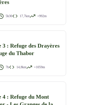
ères
5h30
17,7km
+992m
 3 : Refuge des Drayères
fuge du Thabor
7h
14,8km
+1059m
 4 : Refuge du Mont
r - Les Granges de la