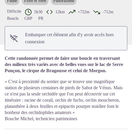
Faune
Flore et forêt
Pastoralisme
Voir l'image en plein écran
Difficile
5h30
12km
+722m
-712m
Boucle
GRP
PR
Embarquer cet élément afin d'y avoir accès hors
connexion
Cette randonnée permet de faire une boucle en traversant
des milieux très variés avec de belles vues sur le lac de Serre
Ponçon, le cirque de Bragousse et celui de Morgon.
« C'est à proximité du sentier que se trouve une magnifique
station de plusieurs centaines de pieds de Sabot de Vénus. Mais
ce n'est pas la seule orchidée que l'on peut découvrir sur cet
itinéraire : racine de corail, orchis de fuchs, orchis moucheron,
platanthère à deux feuilles et epipactis pourpre noirâtre font le
bonheur des orchidophiles amateurs »
Bouche Michel, technicien patrimoines