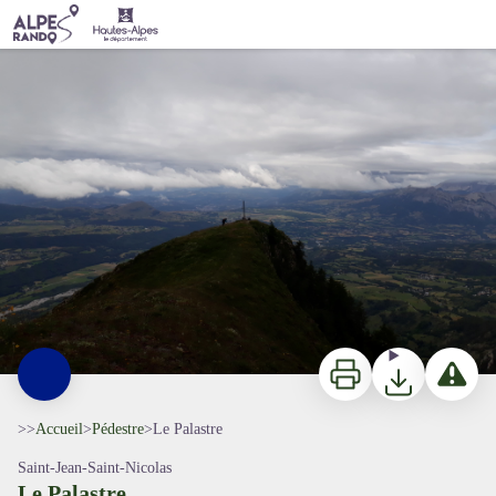
Le Palastre
Le Palastre - A. Foll - CDRP
Imprimer
Télécharger
Signaler 
>>
Accueil
>
Pédestre
>
Le Palastre
Saint-Jean-Saint-Nicolas
Le Palastre