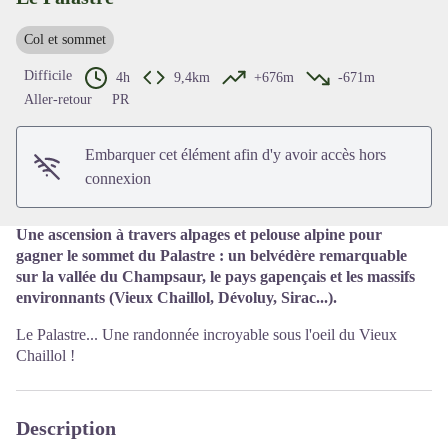
Col et sommet
Voir l'image en plein écran
Difficile
4h
9,4km
+676m
-671m
Aller-retour
PR
Embarquer cet élément afin d'y avoir accès hors
connexion
Une ascension à travers alpages et pelouse alpine pour
gagner le sommet du Palastre : un belvédère remarquable
sur la vallée du Champsaur, le pays gapençais et les massifs
environnants (Vieux Chaillol, Dévoluy, Sirac...).
Le Palastre... Une randonnée incroyable sous l'oeil du Vieux
Chaillol !
Description