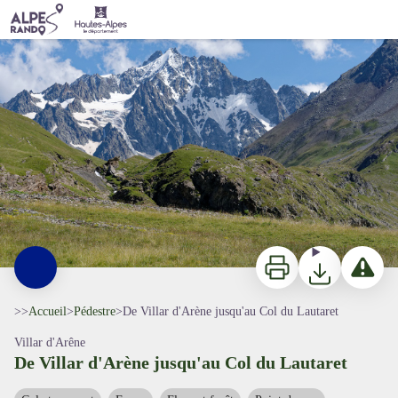
De Villar d'Arène jusqu'au Col du Lautaret
Les Agnaux en été - Jenny Selberg
Imprimer
Télécharger
Signaler 
>>
Accueil
>
Pédestre
>
De Villar d'Arène jusqu'au Col du Lautaret
Villar d'Arêne
De Villar d'Arène jusqu'au Col du Lautaret