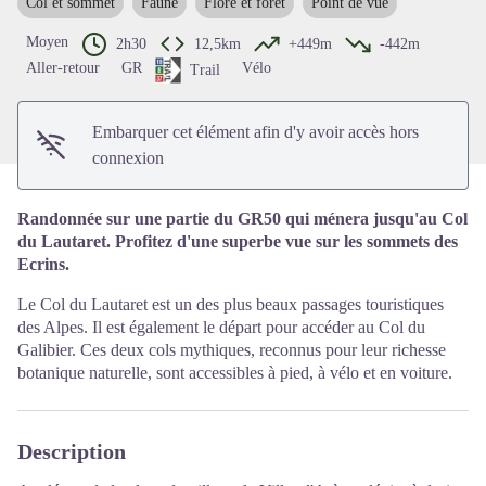
Col et sommet
Faune
Flore et forêt
Point de vue
Voir l'image en plein écran
Moyen
2h30
12,5km
+449m
-442m
Aller-retour
GR
Vélo
Trail
Embarquer cet élément afin d'y avoir accès hors
connexion
Randonnée sur une partie du GR50 qui ménera jusqu'au Col
du Lautaret. Profitez d'une superbe vue sur les sommets des
Ecrins.
Le Col du Lautaret est un des plus beaux passages touristiques
des Alpes. Il est également le départ pour accéder au Col du
Galibier. Ces deux cols mythiques, reconnus pour leur richesse
botanique naturelle, sont accessibles à pied, à vélo et en voiture.
Description