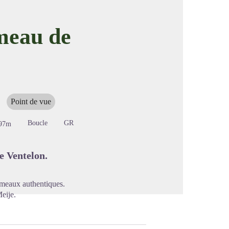
meau de
image en plein écran
Point de vue
Boucle
GR
97m
e Ventelon.
 hameaux authentiques.
eije.