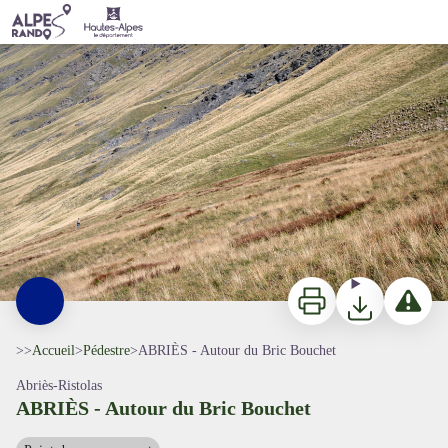
ABRIÈS - Autour du Bric Bouchet
Berger surveillant son troupeau - Benjamin Musella - PNR Queyras
Imprimer
Télécharger
Signaler 
>>
Accueil
>
Pédestre
>
ABRIÈS - Autour du Bric Bouchet
Abriès-Ristolas
ABRIÈS - Autour du Bric Bouchet