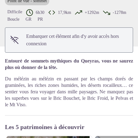
Point de vue - sommet
Voir l'image en plein écran
Difficile
6h30
17,9km
+1292m
-1278m
Boucle
GR
PR
Embarquer cet élément afin d'y avoir accès hors
connexion
Entouré de sommets mythiques du Queyras, vous ne saurez
plus où donner de la tête.
Du mélézin au mélézin en passant par les champs dorés de
graminées, les riches zones humides, les déserts rocailleux… ce
sentier vous fera voyager dans mille paysages. Ne manquez pas
les superbes vues sur le Bric Bouchet, le Bric Froid, le Pelvas et
le Mt Viso.
Les 5 patrimoines à découvrir