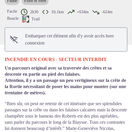
Faune
Flore et forêt
Voir l'image en plein écran
Facile
2h30
10,1km
+634m
-624m
Boucle
Trail
Embarquer cet élément afin d'y avoir accès hors
connexion
INCENDIE EN COURS - SECTEUR INTERDIT
Un parcours original avec sa traversée des crêtes et sa
descente en partie au pied des falaises.
Attention, il y a un passage un peu vertigineux sur la crête de
la Rortie nécessitant de poser les mains pour monter (sur une
trentaine de mètres).
“Bien sûr, on peut ne retenir de cet itinéraire que ses splendides
passages sur la crête ou dans les falaises calcaires mais la descente
champêtre sous le hameau des Roberts est des plus agréables,
sans parler du parcours le long de la Biaysse. Tous ces contrastes
lui donnent beaucoup d’intérêt.” Marie-Geneviève Nicolas,