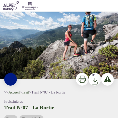
Trail N°07 - La Rortie
Trail Rortie Bleue - Ayesta - Parc national des Écrins
Imprimer
Télécharger
Signaler 
>>
Accueil
>
Trail
>
Trail N°07 - La Rortie
Freissinières
Trail N°07 - La Rortie