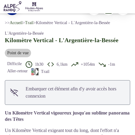
Kilomètre Vertical - L'Argentière-la-Bessée
Imprimer
Télécharger
Signaler 
Panorama des Têtes - Thibaut Blais
Voir l'image en plein écran
>>
Accueil
>
Trail
>
Kilomètre Vertical - L'Argentière-la-Bessée
L'Argentière-la-Bessée
Kilomètre Vertical - L'Argentière-la-Bessée
Point de vue
Difficile
1h30
6,1km
+1054m
-1m
Aller-retour
Trail
Embarquer cet élément afin d'y avoir accès hors
connexion
Un Kilomètre Vertical vigoureux jusqu'au sublime panorama
des Têtes
Un Kilomètre Vertical exigeant tout du long, dont l'effort n'a