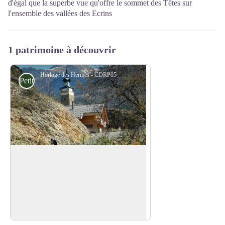
d'égal que la superbe vue qu'offre le sommet des Têtes sur
l'ensemble des vallées des Ecrins
1 patrimoine à découvrir
Horloge des Hermès - CDRP05
Petit patrimoine
Horloge des Hermès
Un petit sentier sur la gauche de
l'itinéraire conduit à l’Horloge des
Voir l'image en plein écran
Hermès (petit belvédère sur la cité
industrielle).