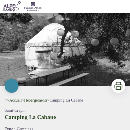
Camping La Cabane
Intérieur
Imprimer
>>
Accueil
>
Hébergements
>
Camping La Cabane
Saint-Crépin
Camping La Cabane
Voir l'image en plein écran
Type :
Campings