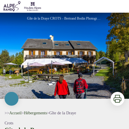
Gîte de la Draye
Gîte de la Draye CROTS - Bertrand Bodin Photographe /Parc national des Ecrins,Bertrand Bodin
Imprimer
>>
Accueil
>
Hébergements
>
Gîte de la Draye
Crots