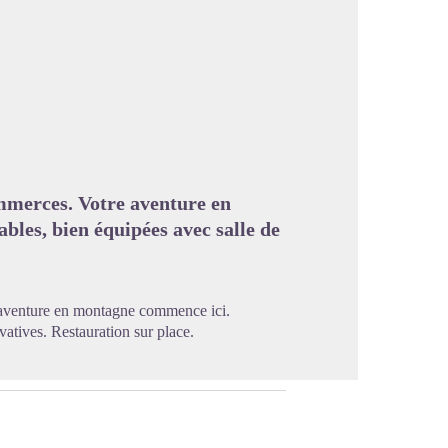
image en plein écran
ommerces. Votre aventure en
les, bien équipées avec salle de
e aventure en montagne commence ici.
atives. Restauration sur place.