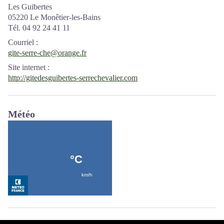
Les Guibertes
05220 Le Monêtier-les-Bains
Tél. 04 92 24 41 11
Courriel
:
gite-serre-che@orange.fr
Site internet
:
http://gitedesguibertes-serrechevalier.com
Météo