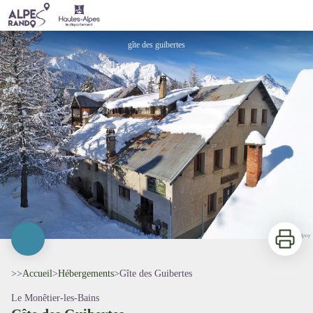
Gîte des Guibertes
gîte des guibertes
Imprimer
>>
Accueil
>
Hébergements
>
Gîte des Guibertes
Le Monêtier-les-Bains