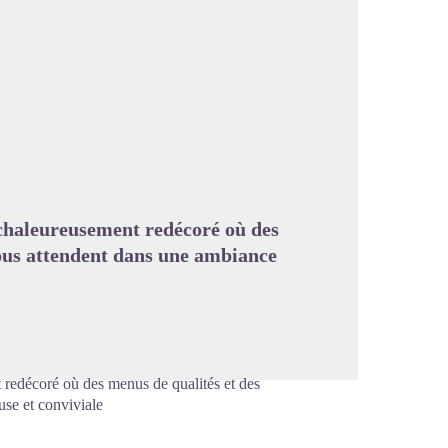
image en plein écran
chaleureusement redécoré où des
vous attendent dans une ambiance
redécoré où des menus de qualités et des
se et conviviale