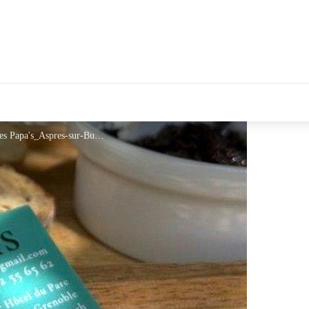
Chez les Papa's_Aspres-sur-Buëch - Chez les Papa's_Aspres-sur-Buëch