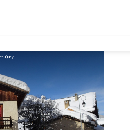
Gîte Les Arolles_Molines-en-Queyras