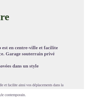
tre
image en plein écran
est en centre-ville et facilite
ce. Garage souterrain privé
ovées dans un style
lle et facilite ainsi vos déplacements dans la
yle contemporain.