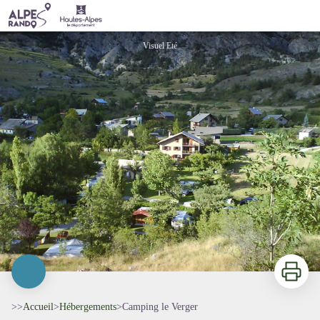
Camping le Verger
Visuel Eté
Imprimer
>>
Accueil
>
Hébergements
>
Camping le Verger