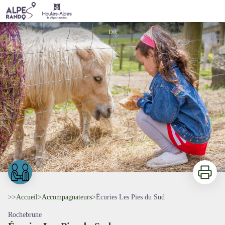
Écuries Les Pies du Sud
DR
Imprimer
>>
Accueil
>
Accompagnateurs
>
Écuries Les Pies du Sud
Rochebrune