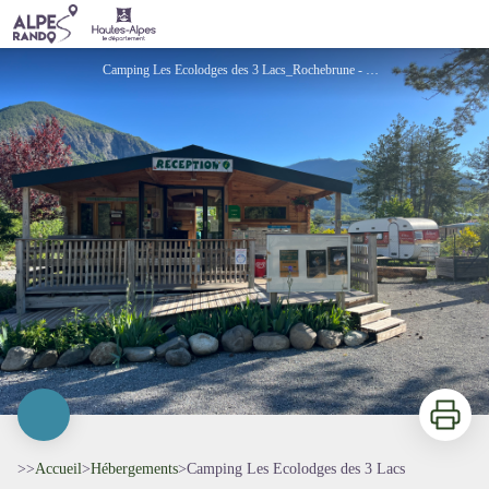
Camping Les Ecolodges des 3 Lacs
Camping Les Ecolodges des 3 Lacs_Rochebrune - Les ecolodges des 3 lacs
Imprimer
>>
Accueil
>
Hébergements
>
Camping Les Ecolodges des 3 Lacs