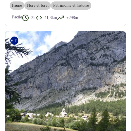
Faune
Flore et forêt
Patrimoine et histoire
Facile
2h
11,3km
+298m
VTT