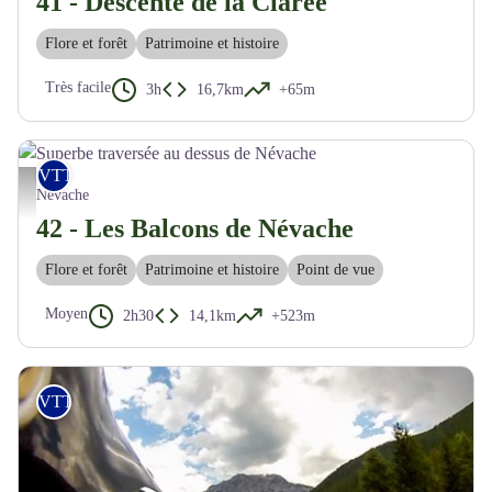
41 - Descente de la Clarée
Flore et forêt
Patrimoine et histoire
Très facile
3h
16,7km
+65m
VTT
Superbe traversée au dessus de Névache - M. Buffet
Névache
42 - Les Balcons de Névache
Flore et forêt
Patrimoine et histoire
Point de vue
Moyen
2h30
14,1km
+523m
VTT