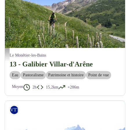
Descente du Col du Lautaret - M. Buffet
Le Monêtier-les-Bains
13 - Galibier Villar-d'Arêne
Eau
Pastoralisme
Patrimoine et histoire
Point de vue
Moyen
2h
15,2km
+286m
VTT