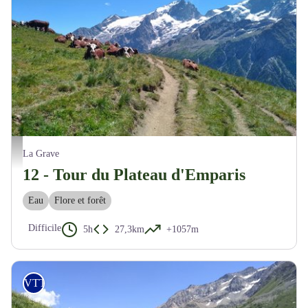
Traversée d'Alpage - M. Buffet
La Grave
12 - Tour du Plateau d'Emparis
Eau
Flore et forêt
Difficile
5h
27,3km
+1057m
VTT