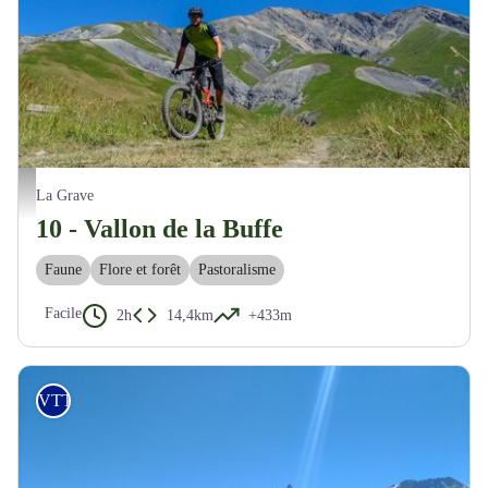
Descente dans le vallon de la Buffe - M. Buffet
La Grave
10 - Vallon de la Buffe
Faune
Flore et forêt
Pastoralisme
Facile
2h
14,4km
+433m
VTT