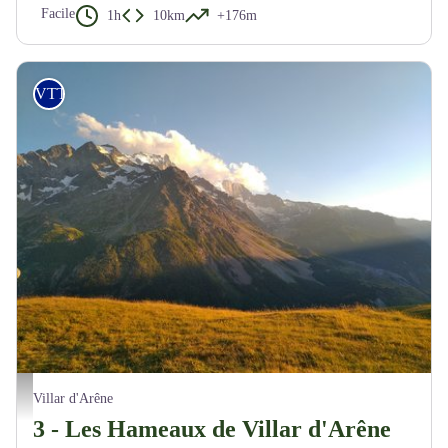
Facile
1h
10km
+176m
VTT
Coucher de soleil sur les sommets enneigés - M. Buffet
Villar d'Arêne
3 - Les Hameaux de Villar d'Arêne