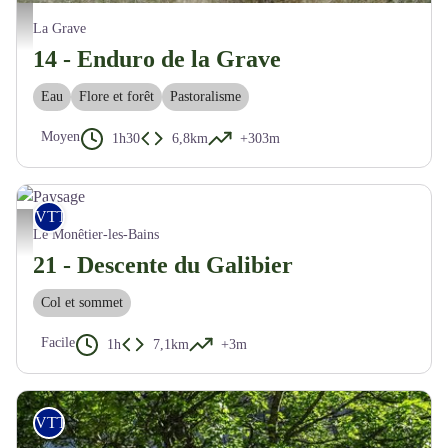
Descente technique sur La Grave - M. Buffet
La Grave
14 - Enduro de la Grave
Eau
Flore et forêt
Pastoralisme
Moyen
1h30
6,8km
+303m
VTT
Paysage - Maxime Buffet
Le Monêtier-les-Bains
21 - Descente du Galibier
Col et sommet
Facile
1h
7,1km
+3m
VTT