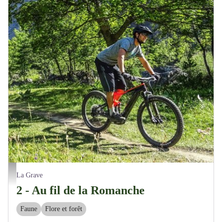
Ombre et soleil le long de la Romanche - M. Buffet
La Grave
2 - Au fil de la Romanche
Faune
Flore et forêt