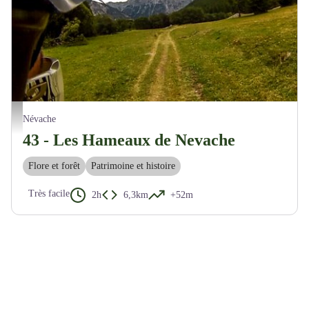
Traversée du plateau de Névache - M. Buffet
Névache
43 - Les Hameaux de Nevache
Flore et forêt
Patrimoine et histoire
Très facile
2h
6,3km
+52m