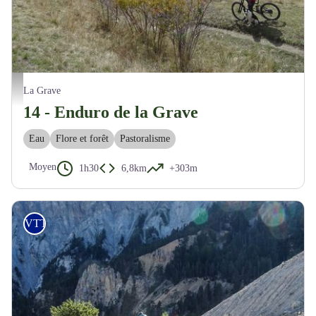
Descente technique sur La Grave - M. Buffet
La Grave
14 - Enduro de la Grave
Eau
Flore et forêt
Pastoralisme
Moyen
1h30
6,8km
+303m
VTT