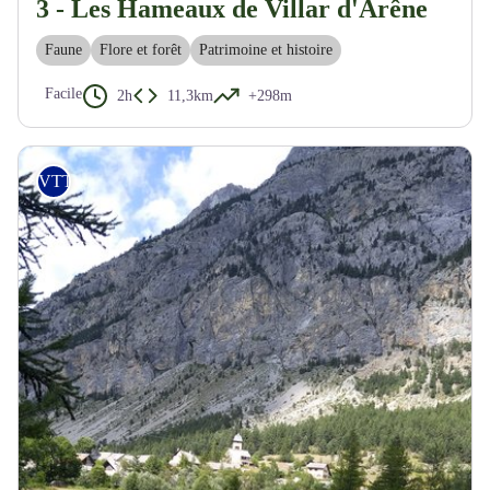
3 - Les Hameaux de Villar d'Arêne
Faune
Flore et forêt
Patrimoine et histoire
Facile
2h
11,3km
+298m
VTT