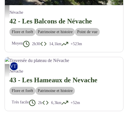
Superbe traversée au dessus de Névache - M. Buffet
Névache
42 - Les Balcons de Névache
Flore et forêt
Patrimoine et histoire
Point de vue
Moyen
2h30
14,1km
+523m
VTT
Traversée du plateau de Névache - M. Buffet
Névache
43 - Les Hameaux de Nevache
Flore et forêt
Patrimoine et histoire
Très facile
2h
6,3km
+52m