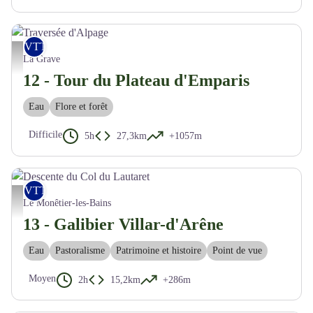
VTT
Traversée d'Alpage - M. Buffet
La Grave
12 - Tour du Plateau d'Emparis
Eau
Flore et forêt
Difficile
5h
27,3km
+1057m
VTT
Descente du Col du Lautaret - M. Buffet
Le Monêtier-les-Bains
13 - Galibier Villar-d'Arêne
Eau
Pastoralisme
Patrimoine et histoire
Point de vue
Moyen
2h
15,2km
+286m