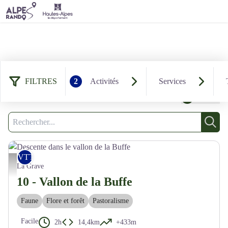
220 résultats randonnées : VTT
FILTRES
2
Activités
Services
et VTTAE
Filtrer
2
Recherche
Rech
VTT
Descente dans le vallon de la Buffe - M. Buffet
La Grave
10 - Vallon de la Buffe
Faune
Flore et forêt
Pastoralisme
Facile
2h
14,4km
+433m