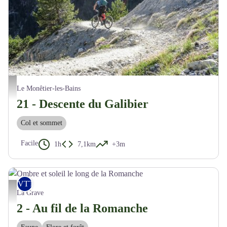
Paysage - Maxime Buffet
Le Monêtier-les-Bains
21 - Descente du Galibier
Col et sommet
Facile
1h
7,1km
+3m
VTT
Ombre et soleil le long de la Romanche - M. Buffet
La Grave
2 - Au fil de la Romanche