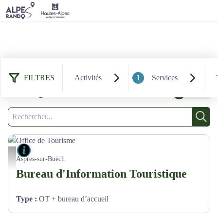
49 résultats services : Lieux de
FILTRES
Activités
1
Services
renseignement
Filtrer
1
Recherche
Rech
Lieux de renseignement
Office de Tourisme - V. Bouvier
Aspres-sur-Buëch
Bureau d'Information Touristique
Type
:
OT + bureau d’accueil