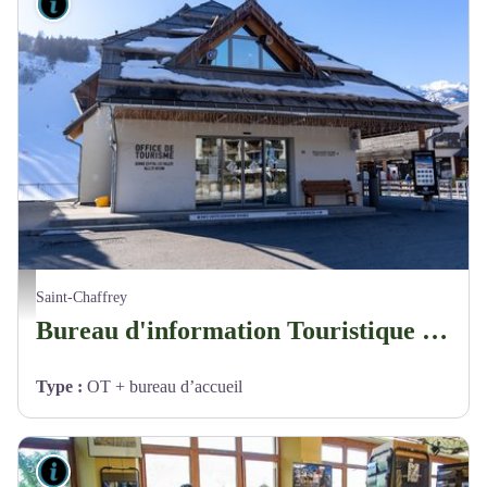
Lieux de renseignement
Bureau d'information Touristique de Chantemerle – Saint Chaffrey_Saint-Chaffrey
Saint-Chaffrey
Bureau d'information Touristique de Chantemerle – Saint Chaffrey
Type
:
OT + bureau d’accueil
Lieux de renseignement