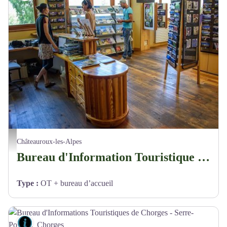
Bureau d'Informations Touristiques de Châteauroux-les-Alpes - Serre-Ponçon_Châteauro
Châteauroux-les-Alpes
Bureau d'Information Touristique de Châteauroux-les-Alpes - Serre-Ponçon
Type
:
OT + bureau d’accueil
Lieux de renseignement