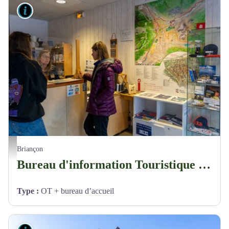
Lieux de renseignement
Bureau d'information Touristique de Briançon - Sainte-Catherine_Briançon
Briançon
Bureau d'information Touristique de Briançon - Sainte-Catherine
Type
:
OT + bureau d’accueil