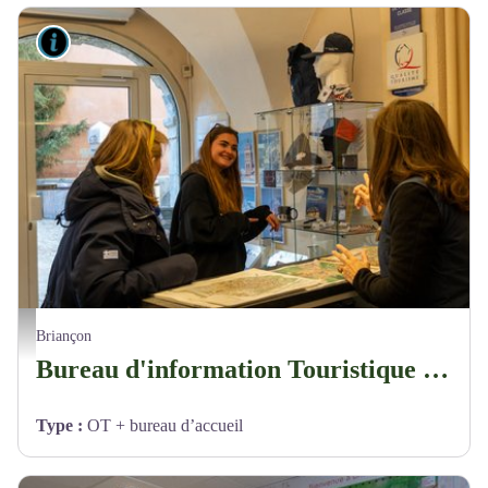
Lieux de renseignement
Bureau d'information Touristique de Briançon – Cité Vauban_Briançon
Briançon
Bureau d'information Touristique de Briançon – Cité Vauban
Type
:
OT + bureau d’accueil