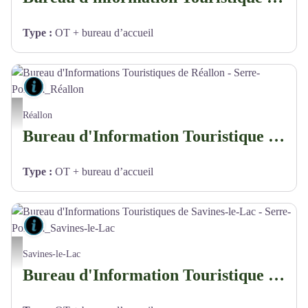
Type
:
OT + bureau d’accueil
Lieux de renseignement
Bureau d'Informations Touristiques de Réallon - Serre-Ponçon_Réallon - ©OT Serre-Po
Réallon
Bureau d'Information Touristique de Réallon - Serre-Ponçon
Type
:
OT + bureau d’accueil
Lieux de renseignement
Bureau d'Informations Touristiques de Savines-le-Lac - Serre-Ponçon_Savines-le-Lac -
Savines-le-Lac
Bureau d'Information Touristique de Savines-le-Lac - Serre-Ponçon