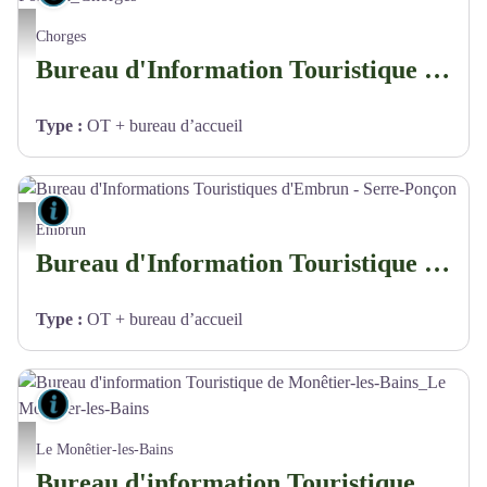
Bureau d'Informations Touristiques de Chorges - Serre-Ponçon_Chorges
Chorges
Bureau d'Information Touristique de Chorges - Serre-Ponçon
Type
:
OT + bureau d’accueil
Lieux de renseignement
Bureau d'Informations Touristiques d'Embrun - Serre-Ponçon - OT Serre-Ponçon
Embrun
Bureau d'Information Touristique d'Embrun - Serre-Ponçon
Type
:
OT + bureau d’accueil
Lieux de renseignement
Bureau d'information Touristique de Monêtier-les-Bains_Le Monêtier-les-Bains
Le Monêtier-les-Bains
Bureau d'information Touristique de Monêtier-les-Bains