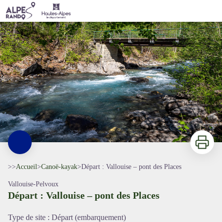
Départ : Vallouise – pont des Places
Embarquement Onde 1 - Claude Margaux
Imprimer
>>
Accueil
>
Canoë-kayak
>
Départ : Vallouise – pont des Places
Vallouise-Pelvoux
Départ : Vallouise – pont des Places
Type de site
:
Départ (embarquement)
Voir l'image en plein écran