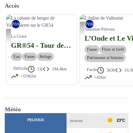
Accès
Pédestre
Pédestre
L'église de Vallouise - Jan Novak 
Vallouise-Pelvoux
La cabane de berger de Vallonpierre sur le GR54 - Dominique Vincent - PNE
La Grave
GR®54 - Tour de l'Oisans et des Ecrins
Faune
Flore et forêt
Eau
Faune
Refuge
Patrimoine et histoire
Difficile
13j
194,4km
Facile
3h30
10,3
+11962m
+426m
Météo