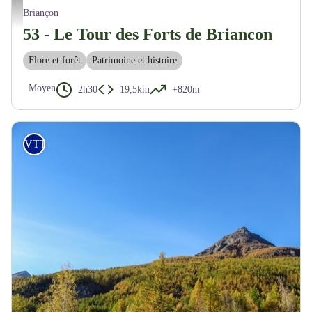
Vététiste en forêt - M. Buffet
Briançon
53 - Le Tour des Forts de Briancon
Flore et forêt
Patrimoine et histoire
Moyen
2h30
19,5km
+820m
VTT