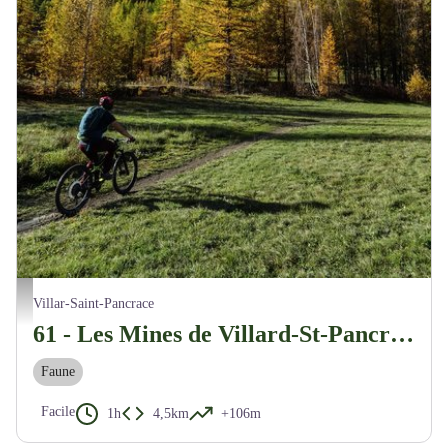
Paysage - Maxime Buffet
Villar-Saint-Pancrace
61 - Les Mines de Villard-St-Pancrace
Faune
Facile
1h
4,5km
+106m