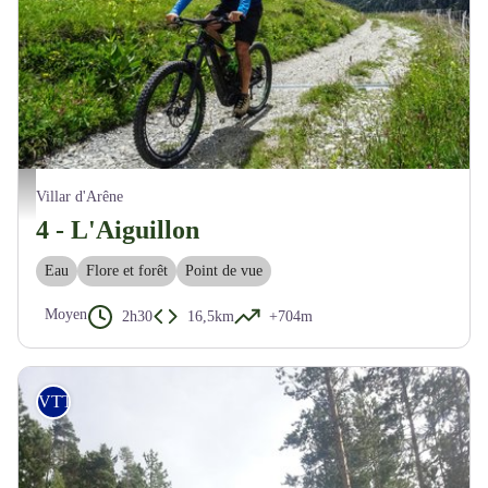
Passage facile sur piste face aux majestueux sommets - M. Buffet
Villar d'Arêne
4 - L'Aiguillon
Eau
Flore et forêt
Point de vue
Moyen
2h30
16,5km
+704m
VTT