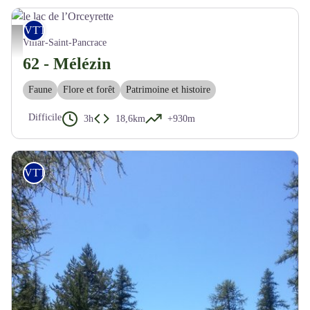
VTT
le lac de l’Orceyrette - M. Buffet
Villar-Saint-Pancrace
62 - Mélézin
Faune
Flore et forêt
Patrimoine et histoire
Difficile
3h
18,6km
+930m
VTT