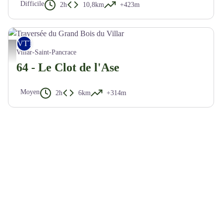
Difficile
2h
10,8km
+423m
VTT
Traversée du Grand Bois du Villar - M. Buffet
Villar-Saint-Pancrace
64 - Le Clot de l'Ase
Moyen
2h
6km
+314m