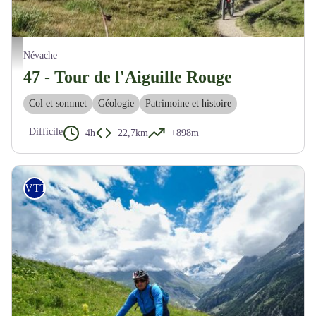
Beaux sentiers dans la Vallée Etroite - M. Buffet
Névache
47 - Tour de l'Aiguille Rouge
Col et sommet
Géologie
Patrimoine et histoire
Difficile
4h
22,7km
+898m
VTT