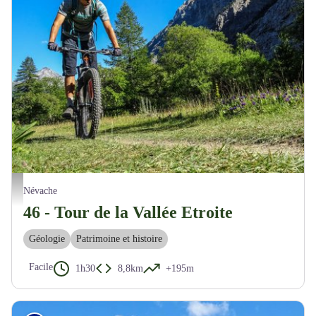
Vététiste dans la Vallée Etroite - M. Buffet
Névache
46 - Tour de la Vallée Etroite
Géologie
Patrimoine et histoire
Facile
1h30
8,8km
+195m