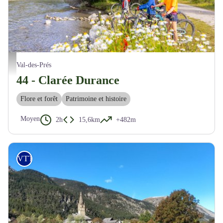
©️Thibaut Blais
Val-des-Prés
44 - Clarée Durance
Flore et forêt
Patrimoine et histoire
Moyen
2h
15,6km
+482m
VTT