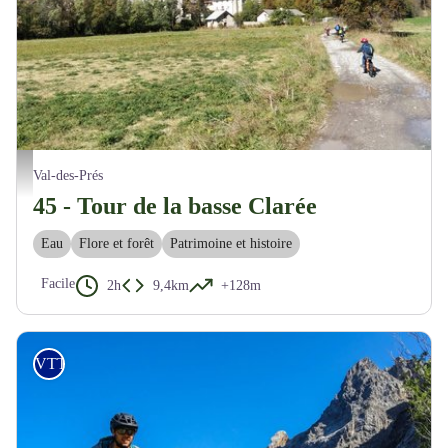
Découverte des villages de la vallée de la Clarée - M. Buffet
Val-des-Prés
45 - Tour de la basse Clarée
Eau
Flore et forêt
Patrimoine et histoire
Facile
2h
9,4km
+128m
VTT