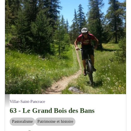
Vététiste en forêt - M. Buffet
Villar-Saint-Pancrace
63 - Le Grand Bois des Bans
Pastoralisme
Patrimoine et histoire